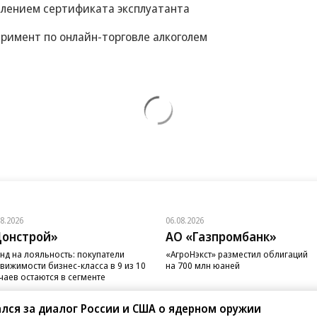
влением сертификата эксплуатанта
римент по онлайн-торговле алкоголем
08.2026
06.08.2026
онстрой»
АО «Газпромбанк»
нд на лояльность: покупатели
«АгроНэкст» разместил облигаций
вижимости бизнес-класса в 9 из 10
на 700 млн юаней
чаев остаются в сегменте
лся за диалог России и США о ядерном оружии