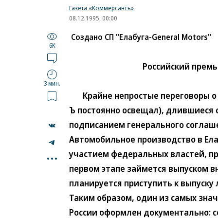
Газета «Коммерсантъ»
08.12.1995, 00:00
Создано СП "Елабуга-General Motors"
6K
Российский премь
3 мин.
Крайне непростые переговоры о со
Ъ постоянно освещал), длившиеся 
подписанием генерального соглаше
Автомобильное производство в Ела
...
участием федеральных властей, пра
первом этапе займется выпуском в
планируется приступить к выпуску л
Таким образом, один из самых зна
России оформлен документально: 