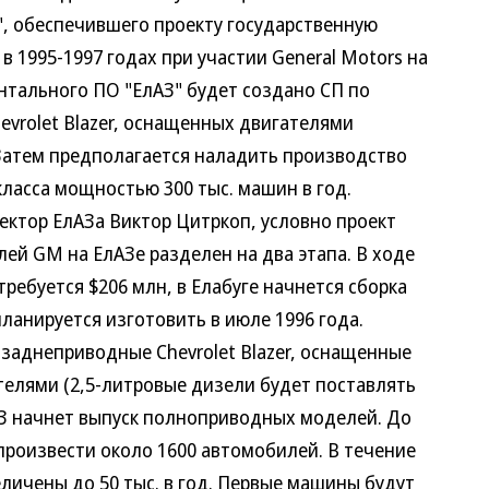
, обеспечившего проекту государственную
в 1995-1997 годах при участии General Motors на
нтального ПО "ЕлАЗ" будет создано СП по
evrolet Blazer, оснащенных двигателями
. Затем предполагается наладить производство
ласса мощностью 300 тыс. машин в год.
ктор ЕлАЗа Виктор Цитркоп, условно проект
ей GM на ЕлАЗе разделен на два этапа. В ходе
ребуется $206 млн, в Елабуге начнется сборка
планируется изготовить в июле 1996 года.
заднеприводные Chevrolet Blazer, оснащенные
елями (2,5-литровые дизели будет поставлять
АЗ начнет выпуск полноприводных моделей. До
произвести около 1600 автомобилей. В течение
еличены до 50 тыс. в год. Первые машины будут