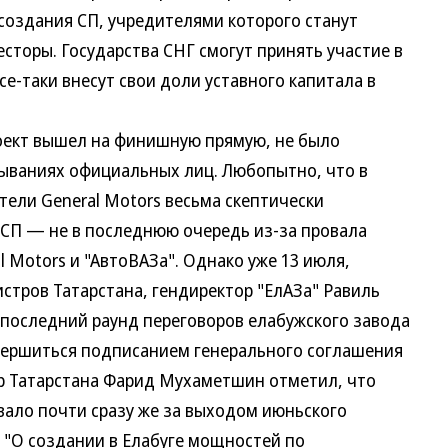
создания СП, учредителями которого станут
есторы. Государства СНГ смогут принять участие в
се-таки внесут свои доли уставного капитала в
ект вышел на финишную прямую, не было
ываниях официальных лиц. Любопытно, что в
тели General Motors весьма скептически
 СП — не в последнюю очередь из-за провала
l Motors и "АвтоВАЗа". Однако уже 13 июля,
стров Татарстана, гендиректор "ЕлАЗа" Равиль
 последний раунд переговоров елабужского завода
авершиться подписанием генерального соглашения
р Татарстана Фарид Мухаметшин отметил, что
ало почти сразу же за выходом июньского
 "О создании в Елабуге мощностей по