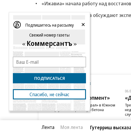
«Ижавиа» начала работу над восстано
Минфин: власти снова обсуждают экспе
Подпишитесь на рассылку
Еще
Свежий номер газеты
Коммерсантъ
ПОДПИСАТЬСЯ
Новости компаний
Все
06.08.2026
06.
Спасибо, не сейчас
ГК «Галс-Девелопмент»
«Д
В бизнес-центре «Адмирал» в Южном
Тре
порту залит первый куб бетона
нед
слу
Лента
Моя лента
Гутерриш высказа