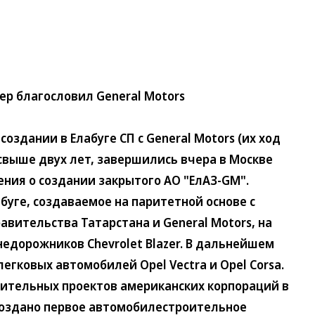
ер благословил General Motors
здании в Елабуге СП с General Motors (их ход
свыше двух лет, завершились вчера в Москве
ния о создании закрытого АО "ЕлАЗ-GM".
буге, создаваемое на паритетной основе с
вительства Татарстана и General Motors, на
недорожников Chevrolet Blazer. В дальнейшем
егковых автомобилей Opel Vectra и Opel Corsa.
чительных проектов американских корпораций в
создано первое автомобилестроительное