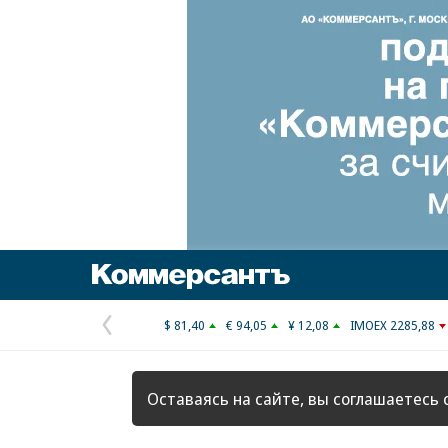
Коммерсантъ
$ 81,40
€ 94,05
¥ 12,08
IMOEX 2285,88
Предыдущая
страница
Оставаясь на сайте, вы соглашаетесь 