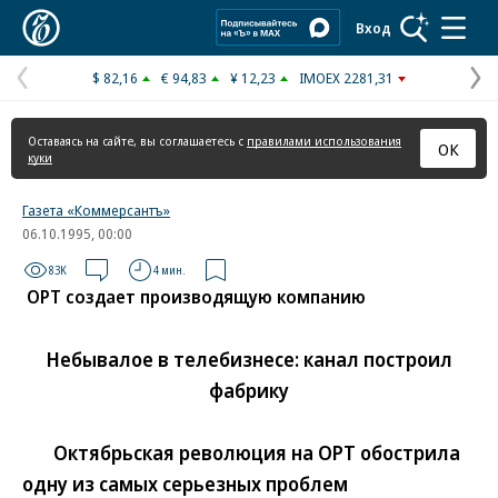
Коммерсантъ
Вход
$ 82,16
€ 94,83
¥ 12,23
IMOEX 2281,31
Предыдущая
С
страница
с
Оставаясь на сайте, вы соглашаетесь с
правилами использования
ОК
куки
Газета «Коммерсантъ»
06.10.1995, 00:00
83K
4 мин.
ОРТ создает производящую компанию
Небывалое в телебизнесе: канал построил
фабрику
Октябрьская революция на ОРТ обострила
одну из самых серьезных проблем