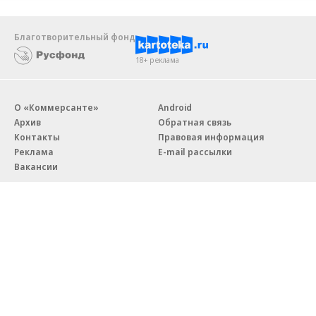
Благотворительный фонд
18+ реклама
О «Коммерсанте»
Android
Архив
Обратная связь
Контакты
Правовая информация
Реклама
E-mail рассылки
Вакансии
18+
© АО «Коммерсантъ». 127006, Москва, Оружейный переулок д. 41,
тел. +7 (495) 797-69-70.
Сетевое издание «Коммерсантъ» (доменное имя сайта:
kommersant.ru) зарегистрировано Федеральной службой
по надзору в сфере связи, информационных технологий и массовых
коммуникаций (Роскомнадзор), регистрационный номер и дата