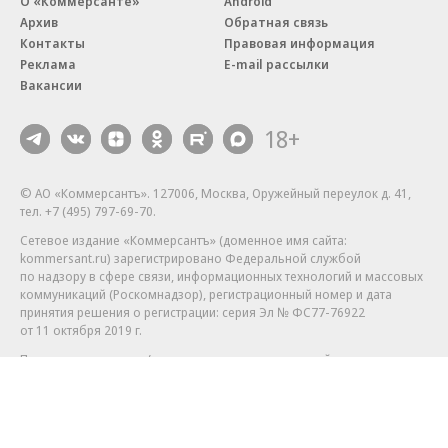
О «Коммерсанте»
Android
Архив
Обратная связь
Контакты
Правовая информация
Реклама
E-mail рассылки
Вакансии
18+
© АО «Коммерсантъ». 127006, Москва, Оружейный переулок д. 41,
тел. +7 (495) 797-69-70.
Сетевое издание «Коммерсантъ» (доменное имя сайта:
kommersant.ru) зарегистрировано Федеральной службой
по надзору в сфере связи, информационных технологий и массовых
коммуникаций (Роскомнадзор), регистрационный номер и дата
принятия решения о регистрации: серия
Эл № ФС77-76922
от 11 октября 2019 г.
Партнерские проекты/материалы, новости компаний, материалы
с пометкой «Промо» и «Официальное сообщение» опубликованы
на коммерческой основе.
На kommersant.ru применяются рекомендательные технологии.
Подробнее