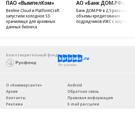
ПАО «ВымпелКом»
АО «Банк ДОМ.РФ»
Beeline Cloud и PlatformCraft
Банк ДОМ.РФ в 2,5 раза нараст
запустили холодное S3-
объемы кредитования
хранилище для архивных
подрядчиков ИЖС с эскроу
данных бизнеса
Благотворительный фонд
18+ реклама
О «Коммерсанте»
Android
Архив
Обратная связь
Контакты
Правовая информация
Реклама
E-mail рассылки
Вакансии
18+