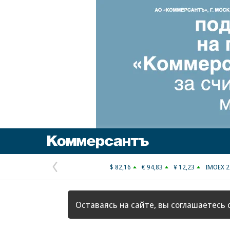
Коммерсантъ
$ 82,16
€ 94,83
¥ 12,23
IMOEX 2
Предыдущая
страница
Оставаясь на сайте, вы соглашаетесь 