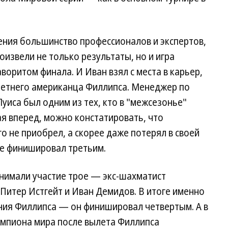
ения большинство профессионалов и экспертов,
оизвели не только результаты, но и игра
воритом финала. И Иван взял с места в карьер,
-летнего американца Филлипса. Менеджер по
уиса был одним из тех, кто в "межсезонье"
ая вперед, можно констатировать, что
о не приобрел, а скорее даже потерял в своей
оге финишировал третьим.
инимали участие трое — экс-шахматист
Питер Истгейт и Иван Демидов. В итоге именно
ния Филлипса — он финишировал четвертым. А в
емпиона мира после вылета Филлипса