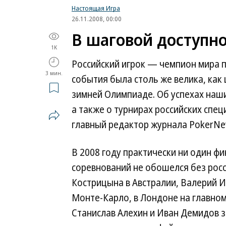
Настоящая Игра
26.11.2008, 00:00
В шаговой доступн
1K
Российский игрок — чемпион мира п
3 мин.
события была столь же велика, как
зимней Олимпиаде. Об успехах наши
а также о турнирах российских спе
главный редактор журнала PokerN
В 2008 году практически ни один 
соревнований не обошелся без росс
Кострицына в Австралии, Валерий И
Монте-Карло, в Лондоне на главном
Станислав Алехин и Иван Демидов з