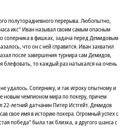
ого полуторадневного перерыва. Любопытно,
часа икс" Иван называл своим самым опасным
о соперника в фишках, задача перед Демидовым
азалось, что он с ней справится. Иван захватил
сказал после завершения турнира сам Демидов,
ся блефовать, то каждый раз натыкался на очень
не удалось. Сопернику, и так игроку опытному и
оге новым чемпионом мира по покеру, причем
л 22-летний датчанин Питер Истгейт. Демидов
сав свое имя в историю покера. Огромный успех с
стая победа" была так близка, а другого шанса с