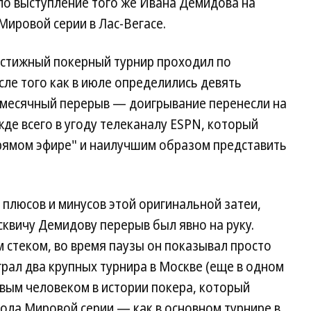
ло выступление того же Ивана Демидова на
Мировой серии в Лас-Вегасе.
рестижный покерный турнир проходил по
ле того как в июле определились девять
хмесячный перерыв — доигрывание перенесли на
жде всего в угоду телеканалу ESPN, который
прямом эфире" и наилучшим образом представить
 плюсов и минусов этой оригинальной затеи,
сквичу Демидову перерыв был явно на руку.
 стеком, во время паузы он показывал просто
рал два крупных турнира в Москве (еще в одном
вым человеком в истории покера, который
ола Мировой серии — как в основном турнире в