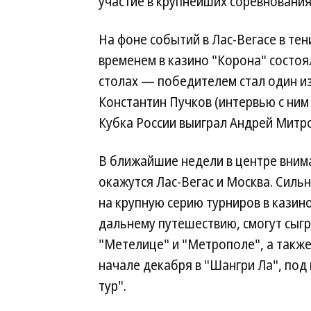
участие в крупнейших соревнования
На фоне событий в Лас-Вегасе в тен
временем в казино "Корона" состоя
столах — победителем стал один и
Константин Пучков (интервью с ним
Кубка России выиграл Андрей Митр
В ближайшие недели в центре вним
окажутся Лас-Вегас и Москва. Силь
на крупную серию турниров в казино B
дальнему путешествию, смогут сыгр
"Метелице" и "Метрополе", а также
начале декабря в "Шангри Ла", по
тур".