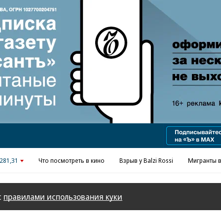
Реклама в «Ъ» www.kommersant.ru/ad
281,31
Что посмотреть в кино
Взрыв у Balzi Rossi
Мигранты в
с
правилами использования куки