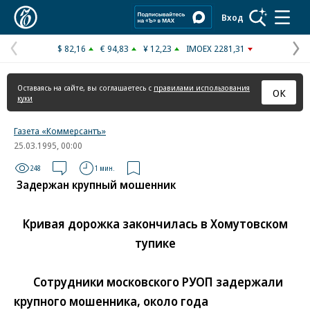
Коммерсантъ
Вход
$ 82,16
€ 94,83
¥ 12,23
IMOEX 2281,31
Предыдущая
С
страница
с
Оставаясь на сайте, вы соглашаетесь с
правилами использования
ОК
куки
Газета «Коммерсантъ»
25.03.1995, 00:00
248
1 мин.
Задержан крупный мошенник
Кривая дорожка закончилась в Хомутовском
тупике
Сотрудники московского РУОП задержали
крупного мошенника, около года