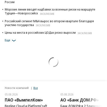
России
Морские линии вводят надбавки за военные риски на маршруте
Турция—Новороссийск
ЭКСКЛЮЗИВ
Российский сегмент M&A вырос во втором квартале благодаря
участию государства
ЭКСКЛЮЗИВ
Цены на места в российских ЦОДах резко выросли
ЭКСКЛЮЗИВ
Еще
Новости компаний
Все
05.08.2026
05.08.2026
ПАО «ВымпелКом»
АО «Банк ДОМ.РФ»
Beeline Cloud и PlatformCraft
Банк ДОМ.РФ в 2,5 раза нараст