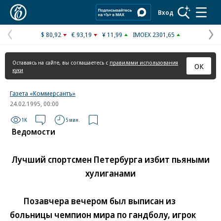
Коммерсантъ
Вход
$ 80,92
€ 93,19
¥ 11,99
IMOEX 2301,65
Предыдущая
С
страница
с
Оставаясь на сайте, вы соглашаетесь с
правилами использования
ОК
куки
Газета «Коммерсантъ»
24.02.1995, 00:00
1K
5 мин.
Ведомости
Лучший спортсмен Петербурга избит пьяными
хулиганами
Позавчера вечером был выписан из
больницы чемпион мира по гандболу, игрок