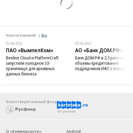
Новости компаний
Все
05.08.2026
05.08.2026
ПАО «ВымпелКом»
АО «Банк ДОМ.РФ»
Beeline Cloud и PlatformCraft
Банк ДОМ.РФ в 2,5 раза нараст
запустили холодное S3-
объемы кредитования
хранилище для архивных
подрядчиков ИЖС с эскроу
данных бизнеса
Благотворительный фонд
18+ реклама
О «Коммерсанте»
Android