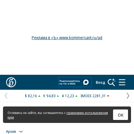
Реклама в «Ъ» www.kommersant.ru/ad
Коммерсантъ
Вход
$ 82,16
€ 94,83
¥ 12,23
IMOEX 2281,31
Предыдущая
С
страница
с
Оставаясь на сайте, вы соглашаетесь с
правилами использования
ОК
куки
Архив