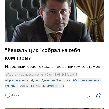
"Решальщик" собрал на себя
компромат
Известный юрист оказался мошенником со стажем
Газета «Коммерсантъ» №142 от 13.08.2014, стр. 5
Происшествия
Дело Дионисия Золотова
Мошенничество и
хищения
Архив газеты «Коммерсантъ»
4 мин.