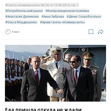
Газета «Коммерсантъ» №142 от 13.08.2014, стр. 1
Потребительский рынок
Контрсанкционная политика
Анастасия Дуленкова
Анна Зиброва
Денис Скоробогатько
Ольга Мордюшенко
Архив газеты «Коммерсантъ»
4 мин.
Еда пришла откуда не ждали