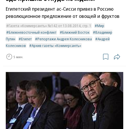
Египетский президент ас-Сисси привез в Россию
революционное предложение от овощей и фруктов
Газета «Коммерсантъ» №142 от 13.08.2014, стр. 1
Мир
Ближневосточный конфликт
Ближний Восток
Владимир
Путин
Египет
Репортажи Андрея Колесникова
Андрей
Колесников
Архив газеты «Коммерсантъ»
5 мин.