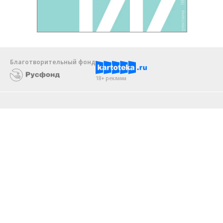
Благотворительный фонд
18+ реклама
О «Коммерсанте»
Android
Архив
Обратная связь
Контакты
Правовая информация
Реклама
E-mail рассылки
Вакансии
18+
© АО «Коммерсантъ». 127006, Москва, Оружейный переулок д. 41,
тел. +7 (495) 797-69-70.