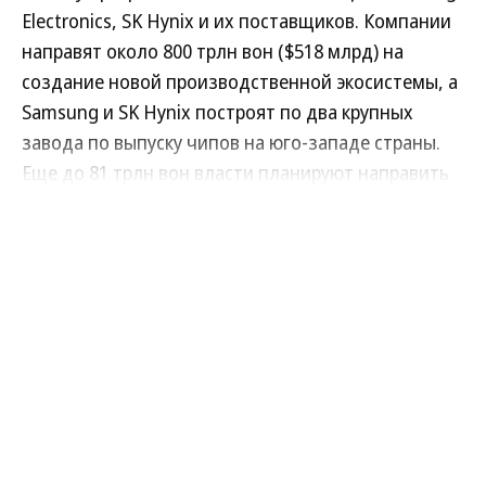
Electronics, SK Hynix и их поставщиков. Компании
направят около 800 трлн вон ($518 млрд) на
создание новой производственной экосистемы, а
Samsung и SK Hynix построят по два крупных
завода по выпуску чипов на юго-западе страны.
Еще до 81 трлн вон власти планируют направить
на создание кластера по упаковке
Читать полностью
полупроводников недалеко от Сеула.
Правительство рассчитывает, что новые проекты
позволят Южной Корее сохранить лидерство в
производстве памяти для ИИ-систем и снизить
Политика
05.08.2026, 15:22
зависимость экономики от уже перегруженных
промышленных районов вокруг столицы. По
87K
4 мин.
данным Reuters, программа также
Биографии новых командующих
предусматривает наращивание выпуска DRAM-
в Вооруженных силах РФ