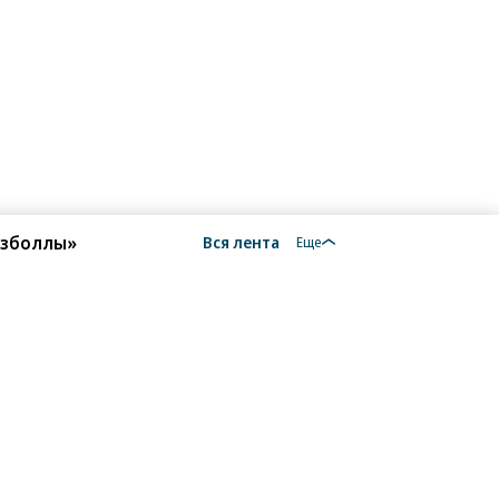
езболлы»
Вся лента
Еще