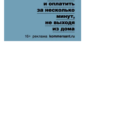
нтябре
25
да
то:
митрий
аров
ммерсантъ