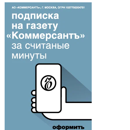
им
н
н
адимир
тина