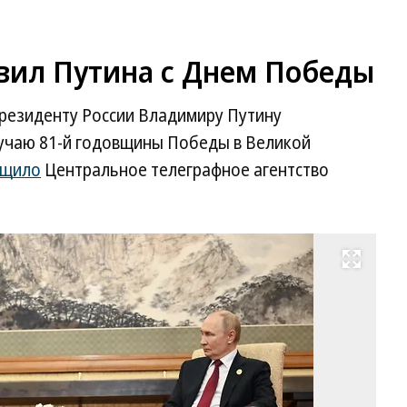
вил Путина с Днем Победы
резиденту России Владимиру Путину
учаю 81-й годовщины Победы в Великой
бщило
Центральное телеграфное агентство
Развернуть на весь экран
К
Че
Ы
и
Вл
Пу