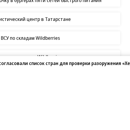
чку в бургерах пяти сетей быстрого питания
гистический центр в Татарстане
СУ по складам Wildberries
таки на склады Wildberries
согласовали список стран для проверки разоружения «Х
 Победы