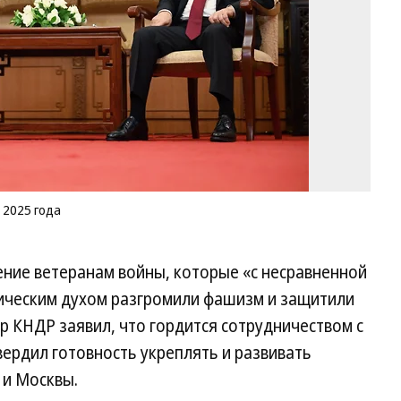
в
се
20
го
Фо
Д
Аз
/
Ко
 2025 года
ение ветеранам войны, которые «с несравненной
ическим духом разгромили фашизм и защитили
ер КНДР заявил, что гордится сотрудничеством с
ердил готовность укреплять и развивать
 и Москвы.