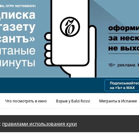
Реклама в «Ъ» www.kommersant.ru/ad
Что посмотреть в кино
Взрыв у Balzi Rossi
Мигранты в Испании
с
правилами использования куки