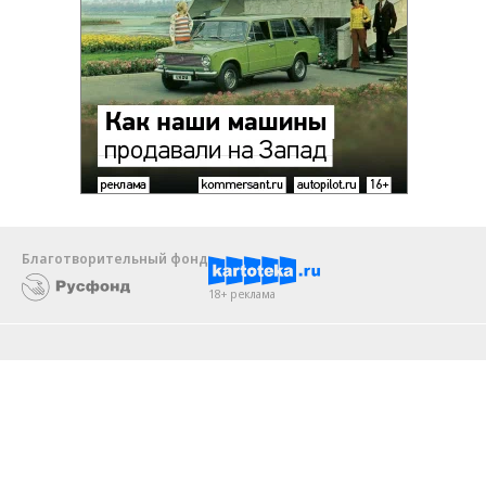
Благотворительный фонд
18+ реклама
О «Коммерсанте»
Android
Архив
Обратная связь
Контакты
Правовая информация
Реклама
E-mail рассылки
Вакансии