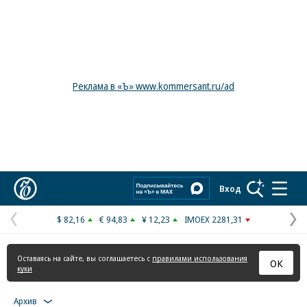
Реклама в «Ъ» www.kommersant.ru/ad
Коммерсантъ
Вход
$ 82,16
€ 94,83
¥ 12,23
IMOEX 2281,31
Предыдущая
С
страница
с
Оставаясь на сайте, вы соглашаетесь с
правилами использования
ОК
куки
Архив