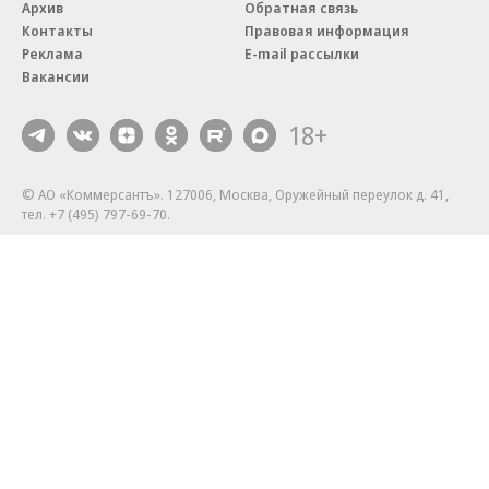
Архив
Обратная связь
Контакты
Правовая информация
Реклама
E-mail рассылки
Вакансии
18+
© АО «Коммерсантъ». 127006, Москва, Оружейный переулок д. 41,
тел. +7 (495) 797-69-70.
Сетевое издание «Коммерсантъ» (доменное имя сайта:
kommersant.ru) зарегистрировано Федеральной службой
по надзору в сфере связи, информационных технологий и массовых
коммуникаций (Роскомнадзор), регистрационный номер и дата
принятия решения о регистрации: серия
Эл № ФС77-76922
от 11 октября 2019 г.
Партнерские проекты/материалы, новости компаний, материалы
с пометкой «Промо» и «Официальное сообщение» опубликованы
на коммерческой основе.
На kommersant.ru применяются рекомендательные технологии.
Подробнее