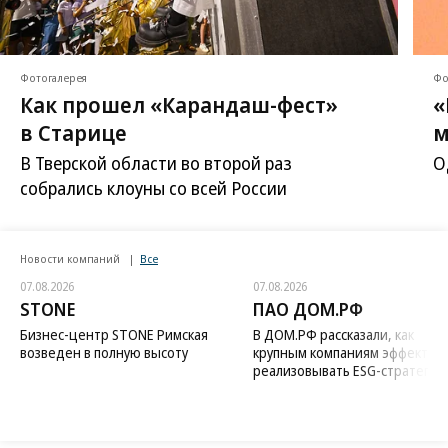
Фотогалерея
Фо
Как прошел «Карандаш-фест»
«
в Старице
м
В Тверской области во второй раз
О
собрались клоуны со всей России
Новости компаний
Все
07.08.2026
07.08.2026
STONE
ПАО ДОМ.РФ
Бизнес-центр STONE Римская
В ДОМ.РФ рассказали, как
возведен в полную высоту
крупным компаниям эффектив
реализовывать ESG-стратегию