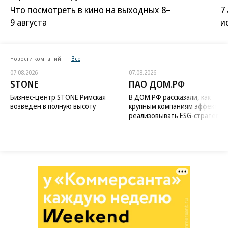
Что посмотреть в кино на выходных 8–
7
9 августа
и
Новости компаний
Все
07.08.2026
07.08.2026
STONE
ПАО ДОМ.РФ
Бизнес-центр STONE Римская
В ДОМ.РФ рассказали, как
возведен в полную высоту
крупным компаниям эффектив
реализовывать ESG-стратегию