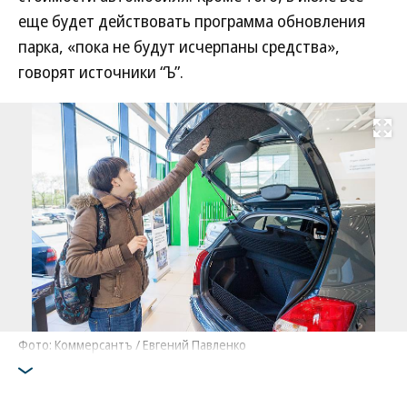
еще будет действовать программа обновления
парка, «пока не будут исчерпаны средства»,
говорят источники “Ъ”.
Развернуть на
Фото: Коммерсантъ / Евгений Павленко