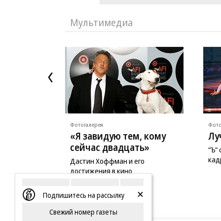
Мультимедиа
Фотогалерея
Фото
«Я завидую тем, кому
Лу
сейчас двадцать»
“Ъ”
кад
Дастин Хоффман и его
достижения в кино
Подпишитесь на рассылку
Свежий номер газеты