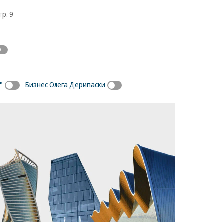
тр. 9
"
Бизнес Олега Дерипаски