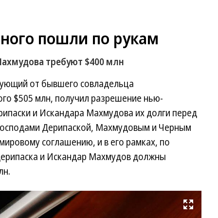
ного пошли по рукам
Махмудова требуют $400 млн
бующий от бывшего совладельца
ого $505 млн, получил разрешение нью-
ерипаски и Искандара Махмудова их долги перед
господами Дерипаской, Махмудовым и Черным
мировому соглашению, и в его рамках, по
Дерипаска и Искандар Махмудов должны
лн.
Развернуть на весь экран