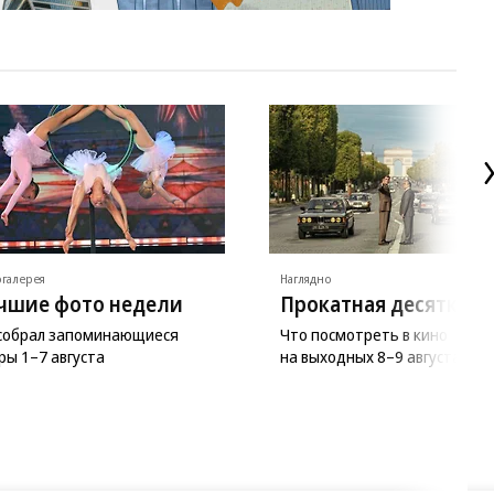
галерея
Наглядно
чшие фото недели
Прокатная десятка
 собрал запоминающиеся
Что посмотреть в кино
ры 1–7 августа
на выходных 8–9 августа