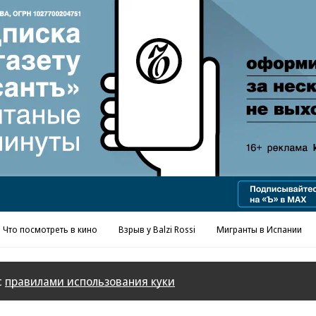
Реклама в «Ъ» www.kommersant.ru/ad
Что посмотреть в кино
Взрыв у Balzi Rossi
Мигранты в Испании
с
правилами использования куки