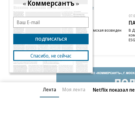
Коммерсантъ
Новости компаний
Все
07.08.2026
07.
STONE
П
Бизнес-центр STONE Римская возведен
В Д
в полную высоту
ком
ПОДПИСАТЬСЯ
ESG
Спасибо, не сейчас
Лента
Моя лента
Netflix показал 