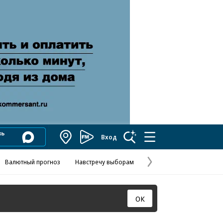
Вход
Коммерсантъ
FM
Валютный прогноз
Навстречу выборам
Скандал в FIFA
Названия опе
Колесников
Следующая
страница
ОК