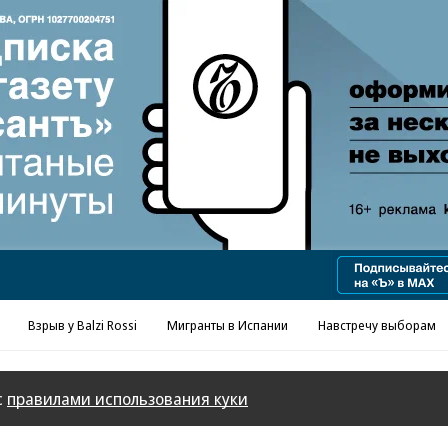
Реклама в «Ъ» www.kommersant.ru/ad
Взрыв у Balzi Rossi
Мигранты в Испании
Навстречу выборам
с
правилами использования куки