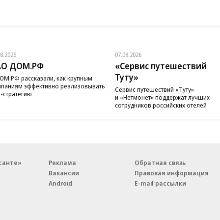
08.2026
07.08.2026
АО ДОМ.РФ
«Сервис путешествий
Туту»
ОМ.РФ рассказали, как крупным
паниям эффективно реализовывать
Сервис путешествий «Туту»
-стратегию
и «Нетмонет» поддержат лучших
сотрудников российских отелей
санте»
Реклама
Обратная связь
Вакансии
Правовая информация
Android
E-mail рассылки