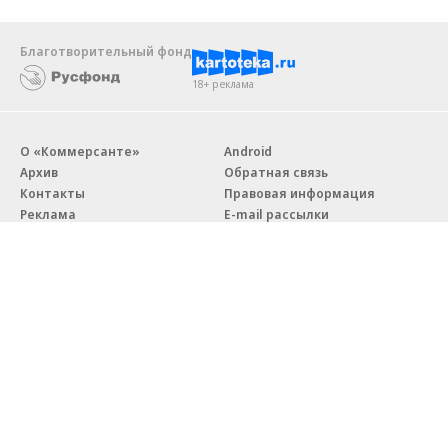
Благотворительный фонд
18+ реклама
О «Коммерсанте»
Android
Архив
Обратная связь
Контакты
Правовая информация
Реклама
E-mail рассылки
Вакансии
18+
© АО «Коммерсантъ». 127006, Москва, Оружейный переулок д. 41,
тел. +7 (495) 797-69-70.
Сетевое издание «Коммерсантъ» (доменное имя сайта:
kommersant.ru) зарегистрировано Федеральной службой
по надзору в сфере связи, информационных технологий и массовых
коммуникаций (Роскомнадзор), регистрационный номер и дата