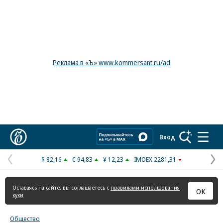
Реклама в «Ъ» www.kommersant.ru/ad
Коммерсантъ
Вход
$ 82,16
€ 94,83
¥ 12,23
IMOEX 2281,31
Предыдущая
С
страница
с
Оставаясь на сайте, вы соглашаетесь с
правилами использования
ОК
куки
Общество