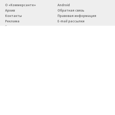
О «Коммерсанте»
Android
Архив
Обратная связь
Контакты
Правовая информация
Реклама
E-mail рассылки
Вакансии
18+
© АО «Коммерсантъ». 127006, Москва, Оружейный переулок д. 41,
тел. +7 (495) 797-69-70.
Сетевое издание «Коммерсантъ» (доменное имя сайта:
kommersant.ru) зарегистрировано Федеральной службой
по надзору в сфере связи, информационных технологий и массовых
коммуникаций (Роскомнадзор), регистрационный номер и дата
принятия решения о регистрации: серия
Эл № ФС77-76922
от 11 октября 2019 г.
Партнерские проекты/материалы, новости компаний, материалы
с пометкой «Промо» и «Официальное сообщение» опубликованы
на коммерческой основе.
На kommersant.ru применяются рекомендательные технологии.