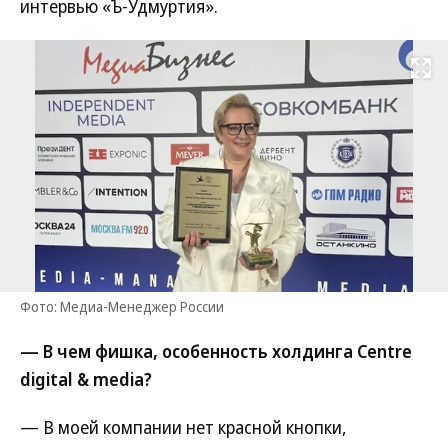
интервью «Ъ-Удмуртия».
Развернуть на
Фото: Медиа-Менеджер России
— В чем фишка, особенность холдинга Centre
digital & media?
— В моей компании нет красной кнопки,