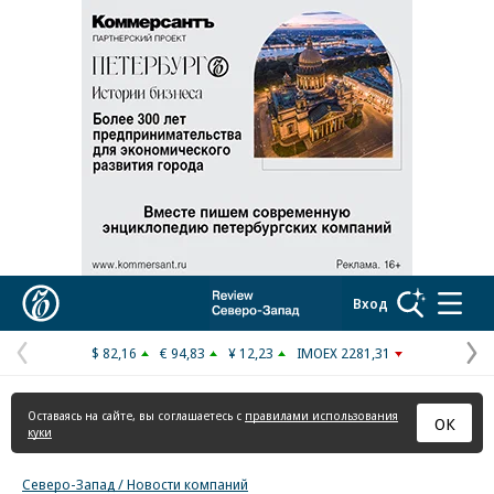
Реклама в «Ъ» www.kommersant.ru/ad
Коммерсантъ
Вход
$ 82,16
€ 94,83
¥ 12,23
IMOEX 2281,31
Предыдущая
С
страница
с
Оставаясь на сайте, вы соглашаетесь с
правилами использования
ОК
куки
Северо-Запад / Новости компаний