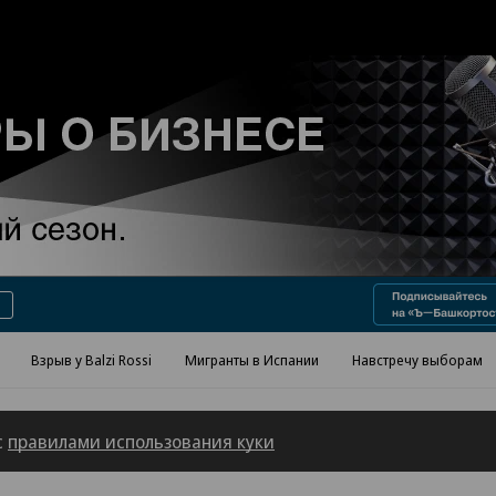
Реклама в «Ъ» www.kommersant.ru/ad
Взрыв у Balzi Rossi
Мигранты в Испании
Навстречу выборам
с
правилами использования куки