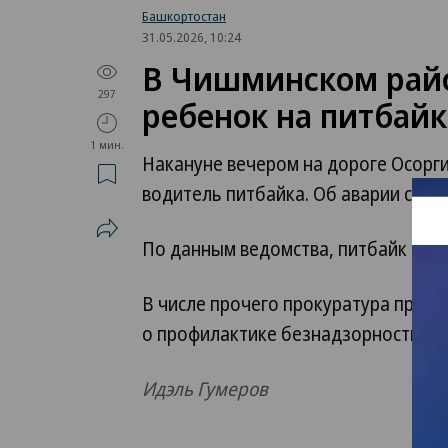
Башкортостан
31.05.2026, 10:24
В Чишминском райо
297
ребенок на питбайк
1 мин.
Накануне вечером на дороге Осорг
водитель питбайка. Об аварии соо
По данным ведомства, питбайк столк
В числе прочего прокуратура пров
о профилактике безнадзорности и 
Идэль Гумеров