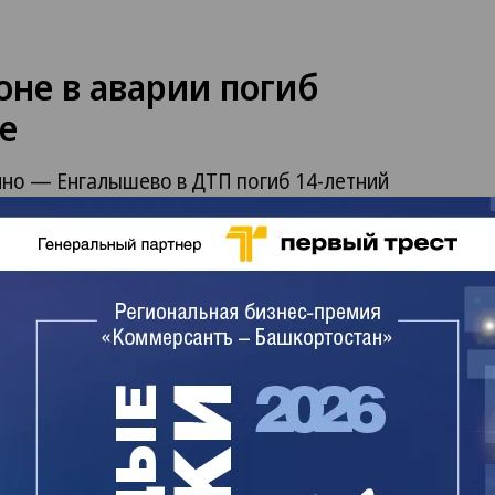
не в аварии погиб
е
ино — Енгалышево в ДТП погиб 14-летний
бщила пресс-служба прокуратуры Башкирии.
нулся с Lada Kalina.
ерит, насколько соблюдалось законодательство
правонарушений среди несовершеннолетних.
Поделиться