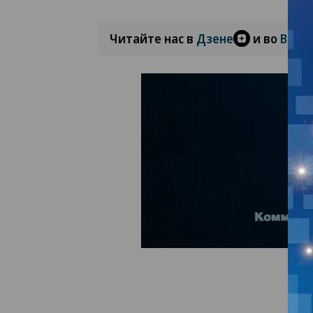
Читайте нас в
Дзене
и во
Вкон