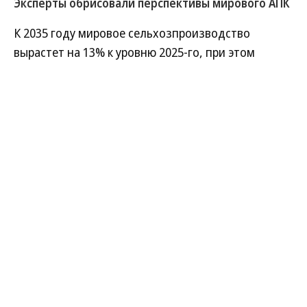
Эксперты обрисовали перспективы мирового АПК
К 2035 году мировое сельхозпроизводство
вырастет на 13% к уровню 2025-го, при этом
ключевыми рисками для сектора останутся
геополитика, климатические изменения и
снижение доходов аграриев, следует из прогноза
Продовольственной и сельскохозяйственной
организации ООН (FAO) и Организации
экономического сотрудничества и развития
(ОЭСР). Эксперты ожидают, что Россия укрепит
позиции на глобальном сельхозрынке: объем ее
годового агроэкспорта увеличится с нынешних
$29 млрд до $33 млрд в 2035 году. Эксперты
считают такой сценарий для РФ «инерционным» и
предупреждают о возможной недооценке
логистических и санкционных рисков.