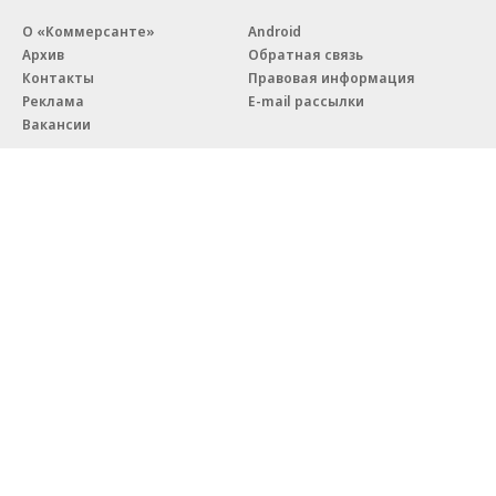
О «Коммерсанте»
Android
Архив
Обратная связь
Контакты
Правовая информация
Реклама
E-mail рассылки
Вакансии
18+
© АО «Коммерсантъ». 127006, Москва, Оружейный переулок д. 41,
тел. +7 (495) 797-69-70.
Сетевое издание «Коммерсантъ» (доменное имя сайта:
kommersant.ru) зарегистрировано Федеральной службой
по надзору в сфере связи, информационных технологий и массовых
коммуникаций (Роскомнадзор), регистрационный номер и дата
принятия решения о регистрации: серия
Эл № ФС77-76922
от 11 октября 2019 г.
Партнерские проекты/материалы, новости компаний, материалы
с пометкой «Промо» и «Официальное сообщение» опубликованы
на коммерческой основе.