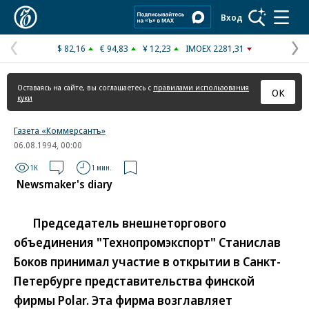
Коммерсантъ
Вход
$ 82,16
€ 94,83
¥ 12,23
IMOEX 2281,31
Предыдущая
С
страница
с
Оставаясь на сайте, вы соглашаетесь с
правилами использования
ОК
куки
Газета «Коммерсантъ»
06.08.1994, 00:00
1K
1 мин.
Newsmaker's diary
Председатель внешнеторгового
объединения "Технопромэкспорт" Станислав
Боков принимал участие в открытии в Санкт-
Петербурге представительства финской
фирмы Polar. Эта фирма возглавляет