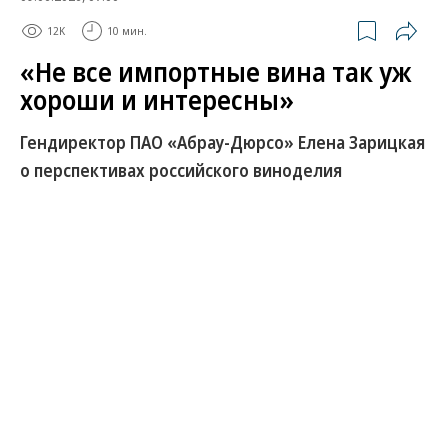
12K
10 мин.
«Не все импортные вина так уж
хороши и интересны»
Гендиректор ПАО «Абрау-Дюрсо» Елена Зарицкая
о перспективах российского виноделия
Производство тихих вин в России в январе—мае
2026 года сократилось, по данным
Росалкогольтабакконтроля, на 14,8% год к году,
игристых — на 15,6%. Несмотря на ограничение
импорта, российским виноделам все труднее
конкурировать за потребителя с бюджетными
категориями алкоголя — сидра и пивными
напитками. Об эффективности мер поддержки и о
том, почему российское вино стало премиальной