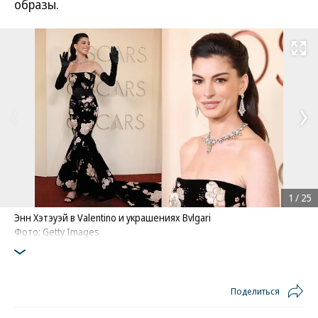
образы.
Развернуть на
1
/
25
Энн Хэтэуэй в Valentino и украшениях Bvlgari
Фото: Getty Images
Поделиться