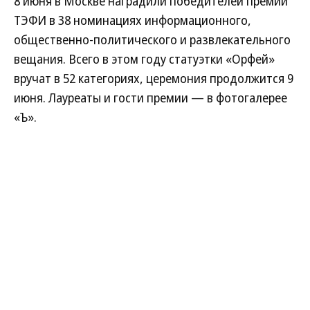
8 июня в Москве наградили победителей премии
ТЭФИ в 38 номинациях информационного,
общественно-политического и развлекательного
вещания. Всего в этом году статуэтки «Орфей»
вручат в 52 категориях, церемония продолжится 9
июня. Лауреаты и гости премии — в фотогалерее
«Ъ».
Развернуть на
Читать полностью
1
/
45