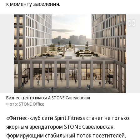
к моменту заселения.
Развернуть на
Бизнес-центр класса А STONE Савеловская
Фото: STONE Office
«Фитнес-клуб сети Spirit.Fitness станет не только
якорным арендатором STONE Савеловская,
формирующим стабильный поток посетителей,