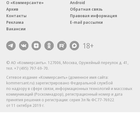
О «Коммерсанте»
Android
Архив
Обратная связь
Контакты
Правовая информация
Реклама
E-mail рассылки
Вакансии
18+
© АО «Коммерсантъ». 127006, Москва, Оружейный переулок д. 41,
тел. +7 (495) 797-69-70.
Сетевое издание «Коммерсантъ» (доменное имя сайта:
kommersant.ru) зарегистрировано Федеральной службой
по надзору в сфере связи, информационных технологий и массовых
коммуникаций (Роскомнадзор), регистрационный номер и дата
принятия решения о регистрации: серия
Эл № ФС77-76922
от 11 октября 2019 г.
Партнерские проекты/материалы, новости компаний, материалы
с пометкой «Промо» и «Официальное сообщение» опубликованы
на коммерческой основе.
На kommersant.ru применяются рекомендательные технологии.