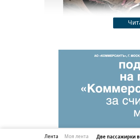
Чит
Фото: Глеб Щелкунов, Коммерсантъ
Лента
Моя лента
Две пассажирки 
Радио «Ъ FM»