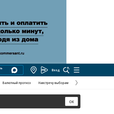
Вход
Коммерсантъ
FM
Валютный прогноз
Навстречу выборам
Скандал в FIFA
Названия опе
Колесников
Следующая
страница
ОК