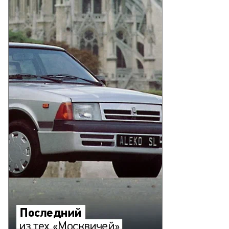
то:
еб
лкунов,
ммерсантъ