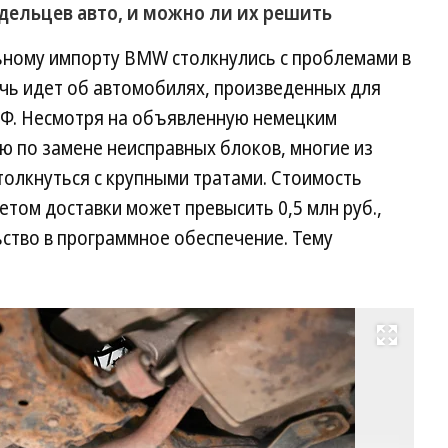
дельцев авто, и можно ли их решить
ному импорту BMW столкнулись с проблемами в
ечь идет об автомобилях, произведенных для
 РФ. Несмотря на объявленную немецким
 по замене неисправных блоков, многие из
толкнуться с крупными тратами. Стоимость
том доставки может превысить 0,5 млн руб.,
ство в программное обеспечение. Тему
Развернуть на весь экран
Фо
Гл
Ще
Ко