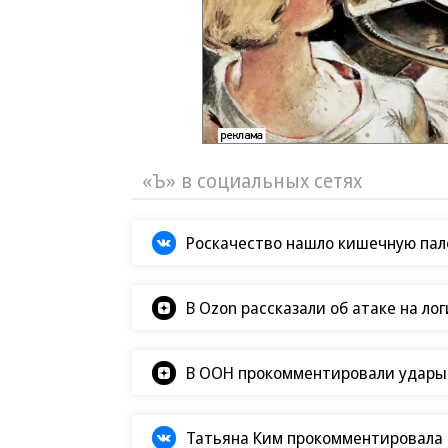
«Ъ» в социальных сетях
Роскачество нашло кишечную пало
В Ozon рассказали об атаке на ло
В ООН прокомментировали удары В
Татьяна Ким прокомментировала а