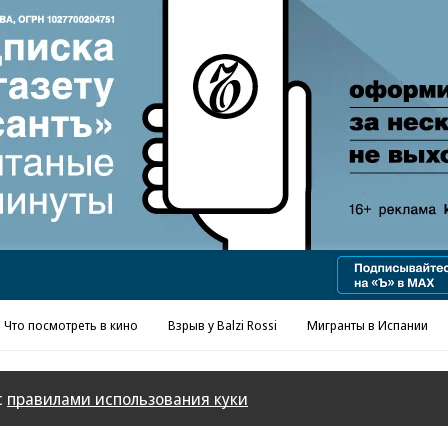
Реклама в «Ъ» www.kommersant.ru/ad
Что посмотреть в кино
Взрыв у Balzi Rossi
Мигранты в Испании
с
правилами использования куки