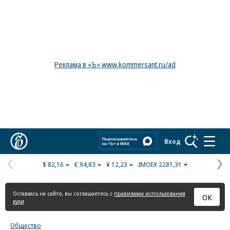
Реклама в «Ъ» www.kommersant.ru/ad
Коммерсантъ
Вход
$ 82,16
€ 94,83
¥ 12,23
IMOEX 2281,31
Предыдущая
С
страница
с
Оставаясь на сайте, вы соглашаетесь с
правилами использования
ОК
куки
Общество