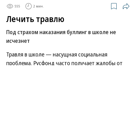
555
2 мин.
Лечить травлю
Под страхом наказания буллинг в школе не
исчезнет
Травля в школе — насущная социальная
проблема. Русфонд часто получает жалобы от
своих подопечных и их родителей, что дети с
особенностями подвергаются буллингу. 23 января
в Общественной палате (ОП) РФ прошли нулевые
чтения законопроекта, который разработан
комитетом Государственной думы по
молодежной политике и предполагает
противодействие травле в школах.
Соответствующие поправки в Федеральный закон