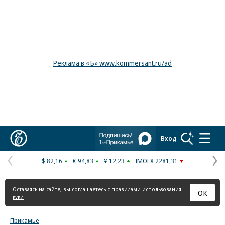
Реклама в «Ъ» www.kommersant.ru/ad
Коммерсантъ
Вход
$ 82,16
€ 94,83
¥ 12,23
IMOEX 2281,31
Предыдущая
С
страница
с
Оставаясь на сайте, вы соглашаетесь с
правилами использования
ОК
куки
Прикамье