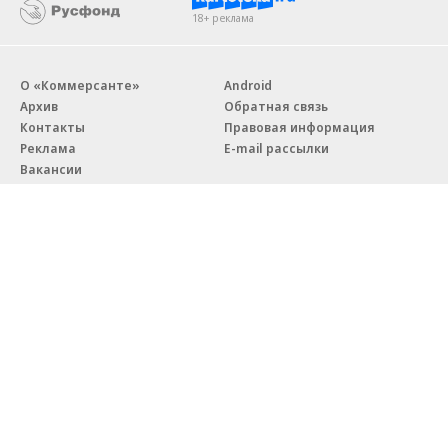
18+ реклама
О «Коммерсанте»
Android
Архив
Обратная связь
Контакты
Правовая информация
Реклама
E-mail рассылки
Вакансии
18+
© АО «Коммерсантъ». 127006, Москва, Оружейный переулок д. 41,
тел. +7 (495) 797-69-70.
Сетевое издание «Коммерсантъ» (доменное имя сайта:
kommersant.ru) зарегистрировано Федеральной службой
по надзору в сфере связи, информационных технологий и массовых
коммуникаций (Роскомнадзор), регистрационный номер и дата
принятия решения о регистрации: серия
Эл № ФС77-76922
от 11 октября 2019 г.
Партнерские проекты/материалы, новости компаний, материалы