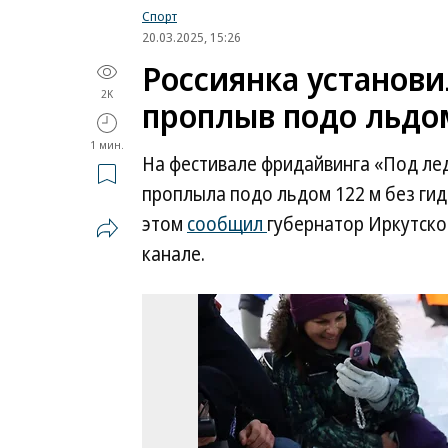
Спорт
20.03.2025, 15:26
Россиянка установи
2K
проплыв подо льдо
1 мин.
На фестивале фридайвинга «Под лед
проплыла подо льдом 122 м без ги
этом
сообщил
губернатор Иркутско
канале.