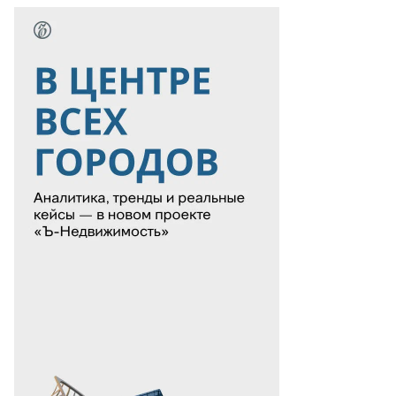
то:
legram-
нал
оря