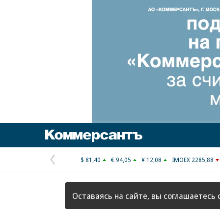
Коммерсантъ
$ 81,40
€ 94,05
¥ 12,08
IMOEX 2285,88
Предыдущая
страница
Оставаясь на сайте, вы соглашаетесь 