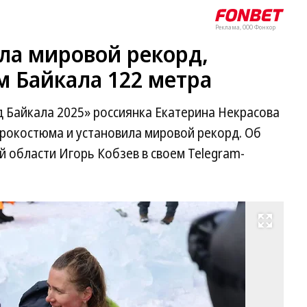
Реклама, ООО Фонкор
ла мировой рекорд,
м Байкала 122 метра
 Байкала 2025» россиянка Екатерина Некрасова
дрокостюма и установила мировой рекорд. Об
й области Игорь Кобзев в своем Telegram-
Развернуть на весь экран
Фо
te
ка
Иг