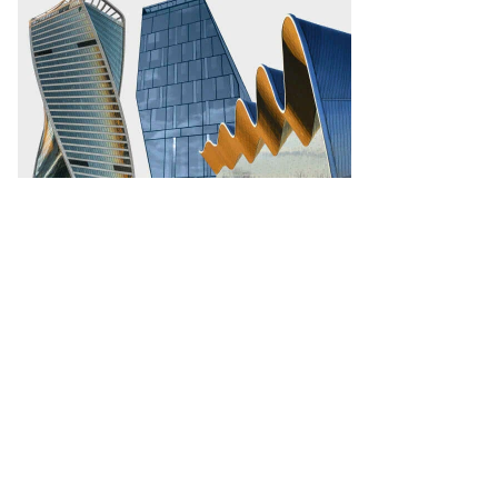
бзева