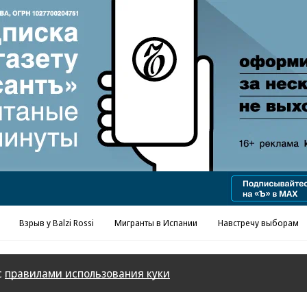
Реклама в «Ъ» www.kommersant.ru/ad
Взрыв у Balzi Rossi
Мигранты в Испании
Навстречу выборам
с
правилами использования куки