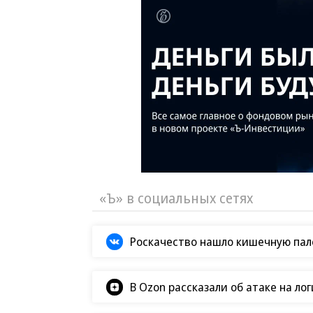
«Ъ» в социальных сетях
Роскачество нашло кишечную пало
В Ozon рассказали об атаке на ло