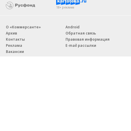
18+ реклама
О «Коммерсанте»
Android
Архив
Обратная связь
Контакты
Правовая информация
Реклама
E-mail рассылки
Вакансии
18+
© АО «Коммерсантъ». 127006, Москва, Оружейный переулок д. 41,
тел. +7 (495) 797-69-70.
Сетевое издание «Коммерсантъ» (доменное имя сайта:
kommersant.ru) зарегистрировано Федеральной службой
по надзору в сфере связи, информационных технологий и массовых
коммуникаций (Роскомнадзор), регистрационный номер и дата
принятия решения о регистрации: серия
Эл № ФС77-76922
от 11 октября 2019 г.