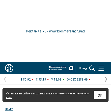
Реклама в «Ъ» www.kommersant.ru/ad
Коммерсантъ
Вход
$ 80,92
€ 93,19
¥ 12,08
IMOEX 2283,69
Предыдущая
С
страница
с
Оставаясь на сайте, вы соглашаетесь с
правилами использования
ОК
куки
Наука