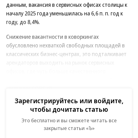
данным, вакансия в сервисных офисах столицы к
началу 2025 года уменьшилась на 6,6 п. п. год к
году, до 8,4%.
Снижение вакантности в коворкингах
обусловлено нехваткой свободных площадей в
классических бизнес-центрах, это подталкивает
арендаторов выходить на рынок сервисных
офисов, где чуть больше качественного
предложения, отмечают в консалтинговой
компании CORE.XP.
Зарегистрируйтесь или войдите,
За весь прошлый год доля свободных
чтобы дочитать статью
помещений в офисах Москвы составила
Это бесплатно и вы сможете читать все
4,8%, сократившись на 3,3 п. п., подсчитали в
закрытые статьи «Ъ»
IBC Real Estate.