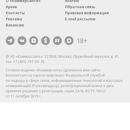
О «Коммерсанте»
Android
Архив
Обратная связь
Контакты
Правовая информация
Реклама
E-mail рассылки
Вакансии
18+
© АО «Коммерсантъ». 127006, Москва, Оружейный переулок д. 41,
тел. +7 (495) 797-69-70.
Сетевое издание «Коммерсантъ» (доменное имя сайта:
kommersant.ru) зарегистрировано Федеральной службой
по надзору в сфере связи, информационных технологий и массовых
коммуникаций (Роскомнадзор), регистрационный номер и дата
принятия решения о регистрации: серия
Эл № ФС77-76922
от 11 октября 2019 г.
Партнерские проекты/материалы, новости компаний, материалы
с пометкой «Промо» и «Официальное сообщение» опубликованы
на коммерческой основе.
На kommersant.ru применяются рекомендательные технологии.
Подробнее