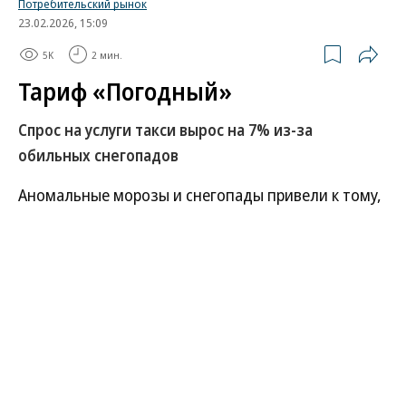
Потребительский рынок
23.02.2026, 15:09
5K
2 мин.
Тариф «Погодный»
Спрос на услуги такси вырос на 7% из-за
обильных снегопадов
Аномальные морозы и снегопады привели к тому,
что россияне стали чаще пользоваться услугами
такси. В Москве число поездок выросло на 10%, в
Санкт-Петербурге — на 4%, а по России в целом
— на 7%. Повышенный спрос спровоцировал рост
тарифов, которые, как уверяют в службах такси,
стабилизируются вместе с погодой.