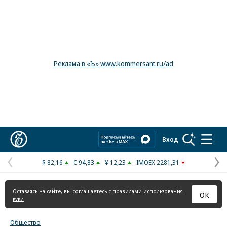
Реклама в «Ъ» www.kommersant.ru/ad
Коммерсантъ
Вход
$ 82,16
€ 94,83
¥ 12,23
IMOEX 2281,31
Предыдущая
С
страница
с
Оставаясь на сайте, вы соглашаетесь с
правилами использования
ОК
куки
Общество