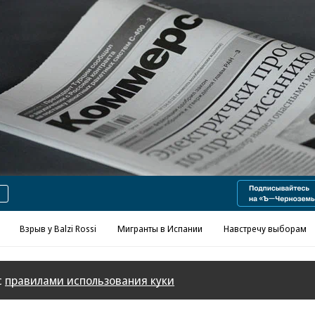
Реклама в «Ъ» www.kommersant.ru/ad
Взрыв у Balzi Rossi
Мигранты в Испании
Навстречу выборам
с
правилами использования куки