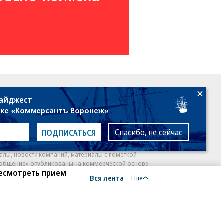
18+
дайджест
лке «Коммерсантъ Воронеж»
Спасибо, не сейчас
ПОДПИСАТЬСЯ
алы, новости компаний, материалы с пометкой
общение» опубликованы на коммерческой основе.
ресмотреть прием
Вся лента
ся рекомендательные технологии.
Подробнее
Еще