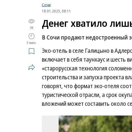
Сочи
18.01.2025, 08:11
Денег хватило лишь
3K
В Сочи продают недостроенный э
3 мин.
Эко-отель в селе Галицыно в Адлер
включает в себя таунхаус и шесть 
«старорусская технология соломен
строительства и запуска проекта вл
говорят, что формат эко-отеля соо
туристической отрасли, а срок оку
вложений может составить около се