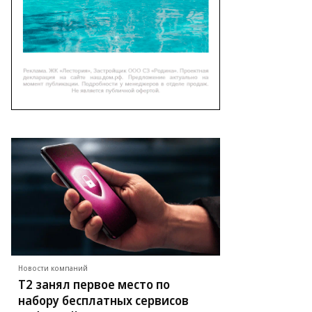
то:
ексей
ышляев,
ммерсантъ
Новости компаний
Т2 занял первое место по
набору бесплатных сервисов