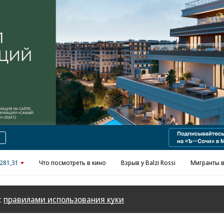
Реклама в «Ъ» www.kommersant.ru/ad
281,31
Что посмотреть в кино
Взрыв у Balzi Rossi
Мигранты в
с
правилами использования куки