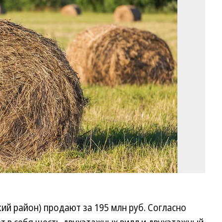
Фо
Ал
См
Ко
ий район) продают за 195 млн руб. Согласно