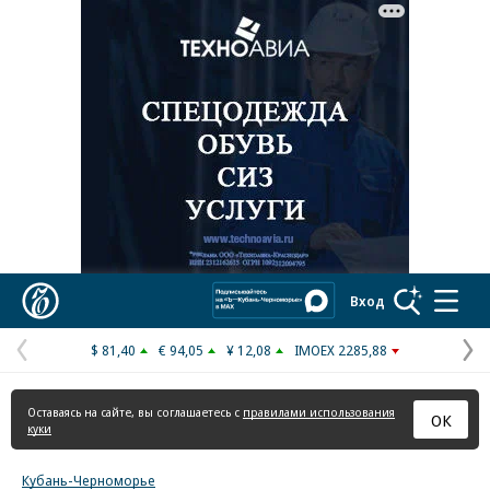
Реклама в «Ъ» www.kommersant.ru/ad
Коммерсантъ
Вход
$ 81,40
€ 94,05
¥ 12,08
IMOEX 2285,88
Предыдущая
С
страница
с
Оставаясь на сайте, вы соглашаетесь с
правилами использования
ОК
куки
Кубань-Черноморье