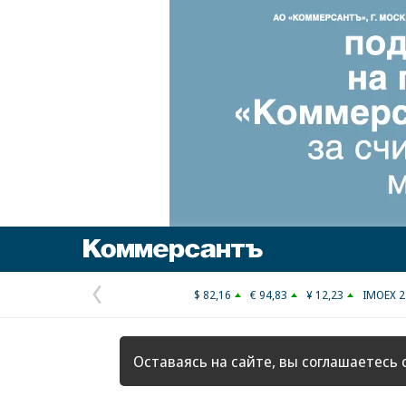
Коммерсантъ
$ 82,16
€ 94,83
¥ 12,23
IMOEX 2
Предыдущая
страница
Оставаясь на сайте, вы соглашаетесь 