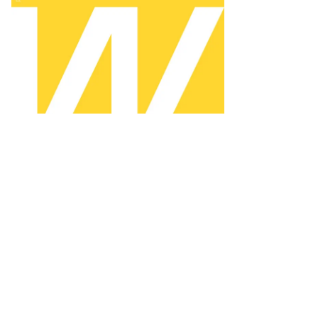
нистр
узии
аклий
бахидзе
то:
аксим
ляков,
ммерсантъ