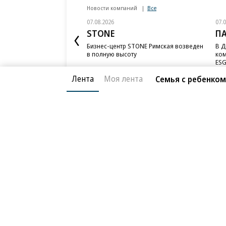
Новости компаний
Все
07.08.2026
07.
STONE
П
Бизнес-центр STONE Римская возведен
В Д
в полную высоту
ком
ESG
Лента
Моя лента
Семья с ребенком
Благотворительный фонд
О «Коммер
Архив
Контакты
18+ реклама
© АО «Коммерсантъ». 127006, Москва, Оружейный пе
Сетевое издание «Коммерсантъ» (доменное имя сайт
Федеральной службой по надзору в сфере связи, и