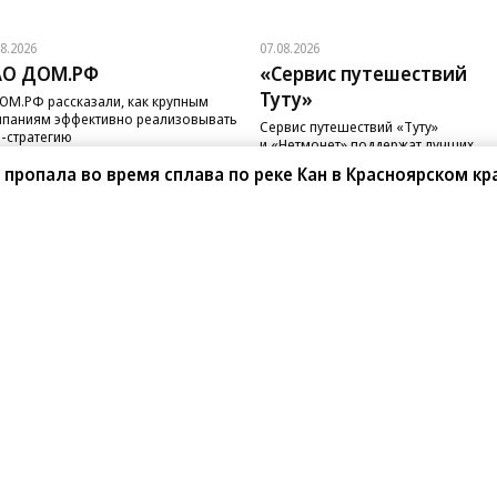
08.2026
07.08.2026
АО ДОМ.РФ
«Сервис путешествий
Туту»
ОМ.РФ рассказали, как крупным
паниям эффективно реализовывать
Сервис путешествий «Туту»
-стратегию
и «Нетмонет» поддержат лучших
сотрудников российских отелей
 пропала во время сплава по реке Кан в Красноярском кр
санте»
Реклама
Обратная связь
Вакансии
Правовая информация
Android
E-mail рассылки
реулок д. 41,
тел. +7 (495) 797-69-70.
Партнерские проекты/матери
«Промо» и «Официальное со
а: kommersant.ru) зарегистрировано
нформационных технологий
На kommersant.ru применяют