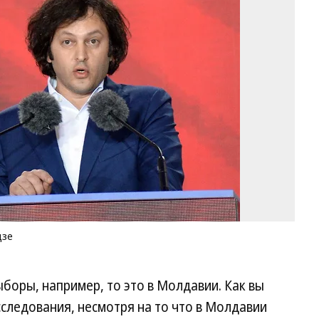
ми
Гр
Ир
Ко
Фо
М
По
Ко
дзе
ыборы, например, то это в Молдавии. Как вы
сследования, несмотря на то что в Молдавии