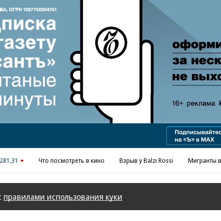
Реклама в «Ъ» www.kommersant.ru/ad
281,31
Что посмотреть в кино
Взрыв у Balzi Rossi
Мигранты в
с
правилами использования куки