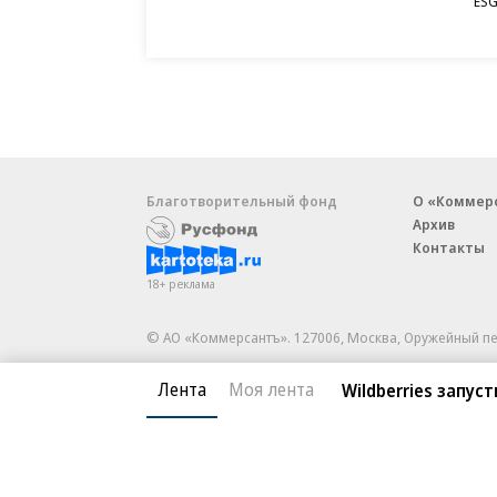
ESG
Благотворительный фонд
О «Коммер
Архив
Контакты
18+ реклама
© АО «Коммерсантъ». 127006, Москва, Оружейный пе
Сетевое издание «Коммерсантъ» (доменное имя сайт
Лента
Моя лента
Wildberries запу
Федеральной службой по надзору в сфере связи, и
и массовых коммуникаций (Роскомнадзор), регистра
решения о регистрации: серия
Эл № ФС77-76922
от 1