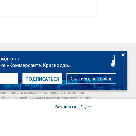
случаев остаются в сегме
данных бизнеса
ИЖС с эскроу
фонд «Линия Жизни»
18+
дайджест
лке «Коммерсантъ Краснодар»
Спасибо, не сейчас
ПОДПИСАТЬСЯ
алы, новости компаний, материалы с пометкой
общение» опубликованы на коммерческой основе.
Вся лента
ся рекомендательные технологии.
Подробнее
Еще