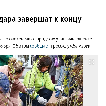
дара завершат к концу
 по озеленению городских улиц, завершение
оября. Об этом
сообщает
пресс-служба мэрии.
Развернуть на весь экран
Фо
Ев
Ка
Ко