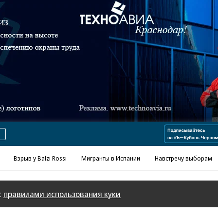
Реклама в «Ъ» www.kommersant.ru/ad
Взрыв у Balzi Rossi
Мигранты в Испании
Навстречу выборам
с
правилами использования куки