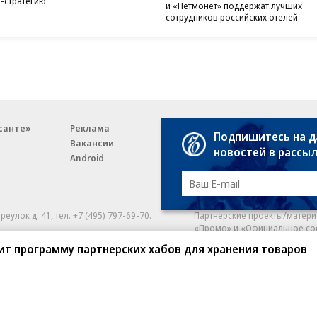
-стратегию
и «Нетмонет» поддержат лучших
сотрудников российских отелей
санте»
Реклама
Обратная связь
Подпишитесь на 
Вакансии
Правовая информация
новостей в рассы
Android
E-mail рассылки
реулок д. 41,
тел. +7 (495) 797-69-70.
Партнерские проекты/матери
«Промо» и «Официальное со
а: kommersant.ru) зарегистрировано
стит программу партнерских хабов для хранения товаров
нформационных технологий
На kommersant.ru применяют
ционный номер и дата принятия
1 октября 2019 г.