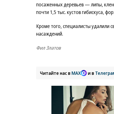
посаженных деревьев — липы, клены
почти 1,5 тыс. кустов гибискуса, фо
Кроме того, специалисты удалили с
насаждений.
Фил Златов
Читайте нас в
MAX
и в
Телегра