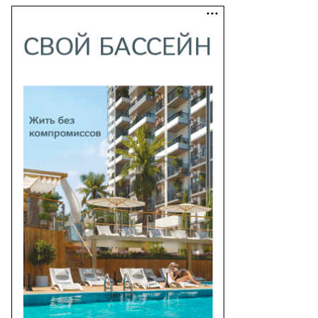
то:
гений
шпирев,
ммерсантъ