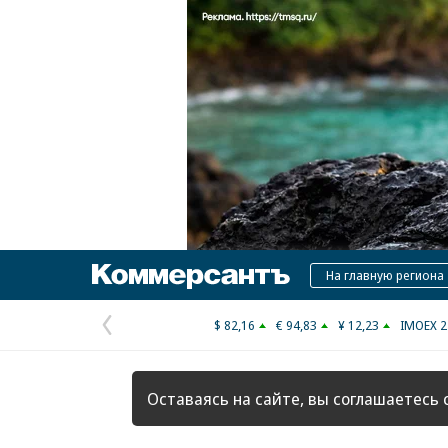
Коммерсантъ
На главную региона
$ 82,16
€ 94,83
¥ 12,23
IMOEX 2
Предыдущая
страница
Оставаясь на сайте, вы соглашаетесь 