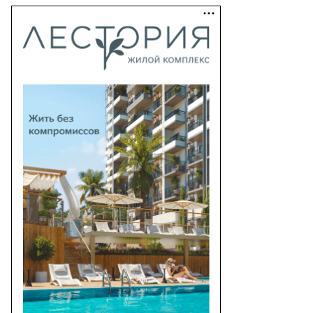
то:
ександр
ряков,
ммерсантъ