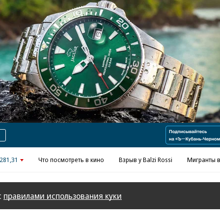
Реклама в «Ъ» www.kommersant.ru/ad
281,31
Что посмотреть в кино
Взрыв у Balzi Rossi
Мигранты в
с
правилами использования куки