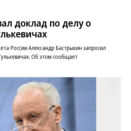
ал доклад по делу о
улькевичах
ета России Александр Бастрыкин запросил
 Гулькевичах. Об этом сообщает
Развернуть на весь экран
Фо
Ал
Ко
Ко