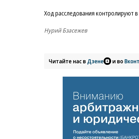
Ход расследования контролируют в
Нурий Бзасежев
Читайте нас в
Дзене
и во
Вкон