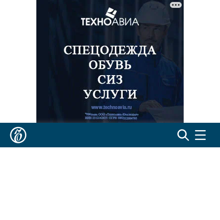
Реклама в «Ъ» www.kommersant.ru/ad
Коммерсантъ