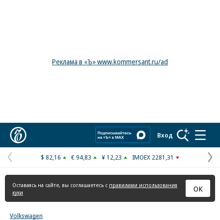
Реклама в «Ъ» www.kommersant.ru/ad
Коммерсантъ
Вход
$ 82,16
€ 94,83
¥ 12,23
IMOEX 2281,31
Предыдущая
С
страница
с
Оставаясь на сайте, вы соглашаетесь с
правилами использования
ОК
куки
Volkswagen