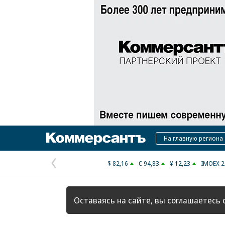
Коммерсантъ
На главную региона
$ 82,16
€ 94,83
¥ 12,23
IMOEX 2
Предыдущая
страница
Оставаясь на сайте, вы соглашаетесь 