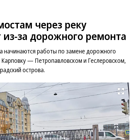
мостам через реку
 из-за дорожного ремонта
а начинаются работы по замене дорожного
у Карповку — Петропавловском и Геслеровском,
радский острова.
Развернуть на весь экран
Фо
С
ГБ
«М