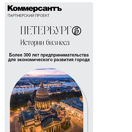
то:
Пб
У
остотрест»