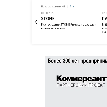
Новости компаний
Все
07.08.2026
07.
STONE
П
Бизнес-центр STONE Римская возведен
В Д
в полную высоту
ком
ESG