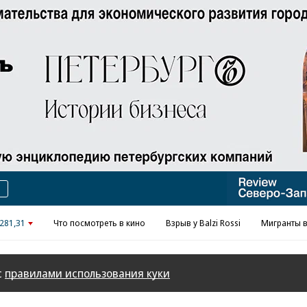
Реклама в «Ъ» www.kommersant.ru/ad
281,31
Что посмотреть в кино
Взрыв у Balzi Rossi
Мигранты в
с
правилами использования куки