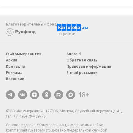
предельной долговой нагрузки является
обязательным». Для МФО ограничения по
размеру переплаты и максимальных ставок уже
Благотворительный фонд
действуют. Сейчас размер переплаты ограничен
18+ реклама
для потребительских кредитов (займов) со
сроком погашения до одного года, на них
приходится более 95% в портфеле МФО.
О «Коммерсанте»
Android
Архив
Обратная связь
Контакты
Правовая информация
МФО опасаются за свой бизнес в случае
Реклама
E-mail рассылки
реализации планов ЦБ
Вакансии
«Конкретного решения по этому поводу со
18+
стороны ЦБ нет,— отмечает руководитель
управления сопровождения основной
© АО «Коммерсантъ». 127006, Москва, Оружейный переулок д. 41,
деятельности и взаимодействия с
тел. +7 (495) 797-69-70.
государственными органами МФК "Джой Мани"
Сетевое издание «Коммерсантъ» (доменное имя сайта:
kommersant.ru) зарегистрировано Федеральной службой
Валерий Нечаев.— Основные последствия, к