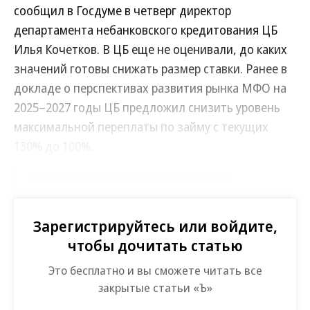
сообщил в Госдуме в четверг директор
департамента небанковского кредитования ЦБ
Илья Кочетков. В ЦБ еще не оценивали, до каких
значений готовы снижать размер ставки. Ранее в
докладе о перспективах развития рынка МФО на
2025–2027 годы ЦБ предложил снизить уровень
максимальной переплаты по займу с текущих
130% до 100%.
В реестре ЦБ состоит 928 микрофинансовых
организаций. Портфель займов МФО вырос до 505 млрд
руб. по итогам второго квартала.
Зарегистрируйтесь или войдите,
Это не первое подобное ужесточение. 1 июля 2023
чтобы дочитать статью
года максимальная ставка по микрозаймам была
Это бесплатно и вы сможете читать все
снижена ЦБ с 1% до 0,8% в день, допустимый
закрытые статьи «Ъ»
размер переплаты по займам с учетом штрафов и