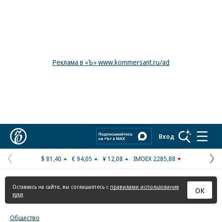
Реклама в «Ъ» www.kommersant.ru/ad
Коммерсантъ
Вход
$ 81,40
€ 94,05
¥ 12,08
IMOEX 2285,88
Предыдущая
С
страница
с
Оставаясь на сайте, вы соглашаетесь с
правилами использования
ОК
куки
Общество