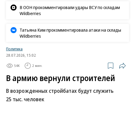
В ООН прокомментировали удары ВСУ по складам
Wildberries
Татьяна Ким прокомментировала атаки на склады
Wildberries
Политика
28.07.2026, 15:02
54K
2 мин.
В армию вернули строителей
В возрожденных стройбатах будут служить
25 тыс. человек
Владимир Путин подписал указ об увеличении
штатной численности вооруженных сил в связи с
созданием военно-строительных подразделений.