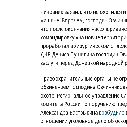
Чиновник заявил, что не охотился и
машине. Впрочем, господин Овчинни
что после окончания «всех юридич
командировку «на новые территории
проработал в хирургическом отдел
ДНР Дениса Пушилина господин Ов
заслуги перед Донецкой народной р
Правоохранительные органы не ог
обвинением господина Овчинникова
охоте. Региональное управление С
комитета России по поручению пре
Александра Бастрыкина
возбудило
отношении уголовное дело об оскор