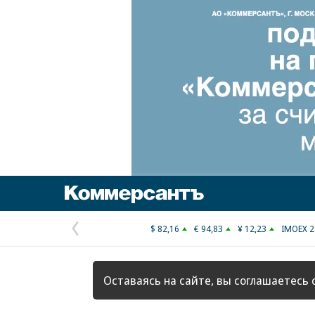
Коммерсантъ
$ 82,16
€ 94,83
¥ 12,23
IMOEX 2
Предыдущая
страница
Оставаясь на сайте, вы соглашаетесь 