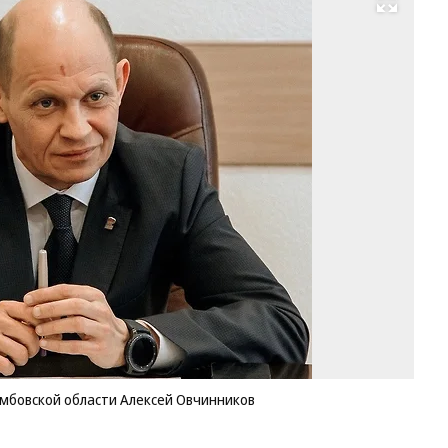
Развернуть на весь экран
Б
и.о
ми
зд
Та
об
Ал
Ов
Фо
Ст
Ал
Ов
в
VK
мбовской области Алексей Овчинников