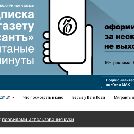
Реклама в «Ъ» www.kommersant.ru/ad
281,31
Что посмотреть в кино
Взрыв у Balzi Rossi
Мигранты в
с
правилами использования куки