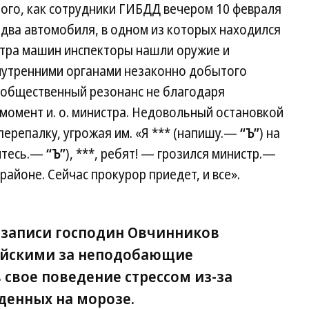
ого, как сотрудники ГИБДД вечером 10 февраля
» два автомобиля, в одном из которых находился
отра машин инспекторы нашли оружие и
внутренними органами незаконно добытого
 общественный резонанс не благодаря
 момент и. о. министра. Недовольный остановкой
перепалку, угрожая им. «Я *** (напишу.—
“Ъ”
) на
витесь.—
“Ъ”
), ***, ребят! — грозился министр.—
районе. Сейчас прокурор приедет, и все».
озаписи господин Овчинников
йскими за неподобающие
свое поведение стрессом из-за
денных на морозе.