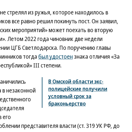
 не стрелял из ружья, которое находилось в
ков все равно решил покинуть пост. Он заявил,
еских мероприятий» может поехать во вторую
». Летом 2022 года чиновник две недели
ении ЦГБ Светлодарска. По поручению главы
чинников тогда
был удостоен
знака отличия «За
еспубликой» III степени.
раничились
В Омской области экс-
полицейские получили
 в незаконной
условный срок за
ледственного
браконьерство
дседателя
в его
блении представителя власти (ст. 319 УК РФ, до