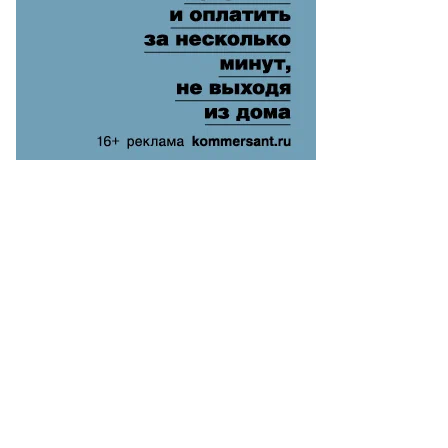
ывший
.
нистра
равоохранения
мбовской
ласти
ексей
чинников
то:
раница
ексея
чинникова