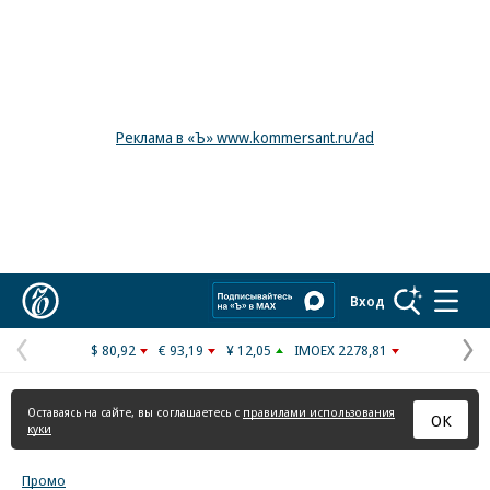
Реклама в «Ъ» www.kommersant.ru/ad
Коммерсантъ
Вход
$ 80,92
€ 93,19
¥ 12,05
IMOEX 2278,81
Предыдущая
С
страница
с
Оставаясь на сайте, вы соглашаетесь с
правилами использования
ОК
куки
Промо